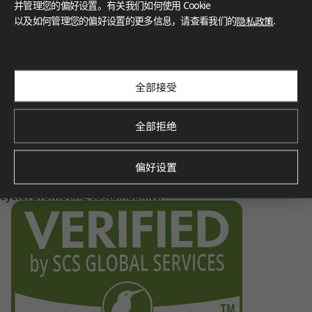
认证
并管理您的偏好设置。有关我们如何使用 Cookie
以及如何管理您的偏好设置的更多信息，请查看我们的
隐私政策
.
LX Hausys 的 HFLOR 地板秉承对人、空间和环境的承诺，提
供无与伦比的可靠性。
FloorScore
®
Certification for indoor air quality, ensuring low emissions o
f volatile organic compounds (VOCs), contributing to a healt
全部接受
hier indoor environment.
全部拒绝
Environmental Product Declaration
偏好设置
Verified by SCS Global Services, this certification demonstra
tes the product’s environmental impact throughout its life
cycle, promoting sustainability.