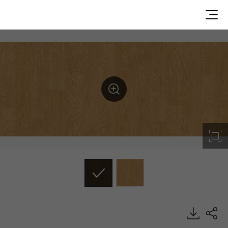
CP28102, CALMPASSO, Heterogeneous Sheet, HFLOR