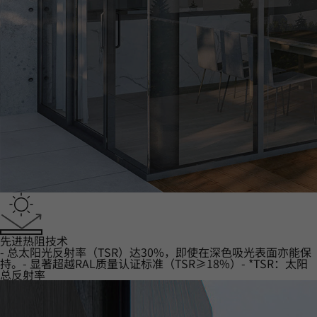
‌先进热阻技术
- 总太阳光反射率（TSR）达30%，即使在深色吸光表面亦能保
持。- 显著超越RAL质量认证标准（TSR≥18%）- *TSR：太阳
总反射率