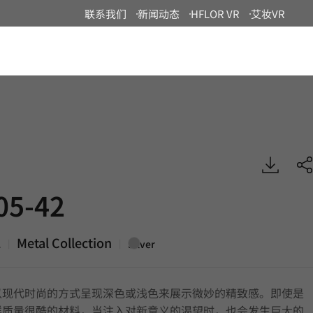
联系我们
新闻动态
HFLOR VR
艾妆VR
China
 Metal, EXTERIOR
05-42
2
Metal Collection
|
|
Silver
以现代时尚的方式呈现深色或浅色来展示微妙的精致感。即使是
样质量很酷的材料，当注入对新意义的渴望时，也会发生巨大的