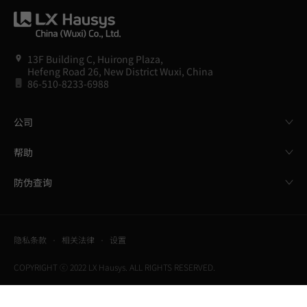
13F Building C, Huirong Plaza,
Hefeng Road 26, New District Wuxi, China
86-510-8233-6988
公司
帮助
防伪查询
隐私条款
相关法律
设置
COPYRIGHT ⓒ 2022 LX Hausys. ALL RIGHTS RESERVED.