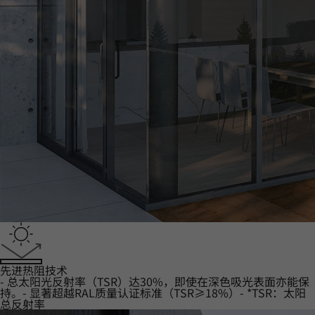
‌先进热阻技术
- 总太阳光反射率（TSR）达30%，即使在深色吸光表面亦能保
持。- 显著超越RAL质量认证标准（TSR≥18%）- *TSR：太阳
总反射率