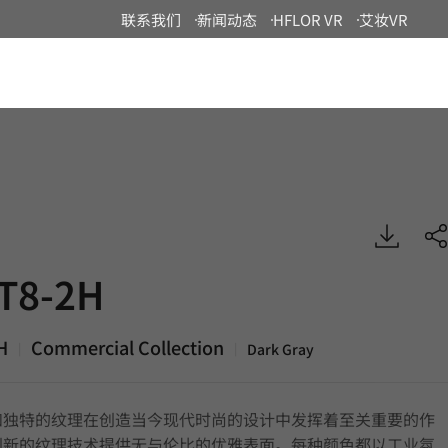
联系我们
新闻动态
HFLOR VR
艾妆VR
China
 Commercial, EXTERIOR
T8-2H
H
Commercial Collection
|
|
Dark Gray
和独特的纹理在创造当今现代时尚的设计中发挥着至关重要的作
创新的纹理技术提供无与伦比的优雅表面。每种颜色都以工业氛