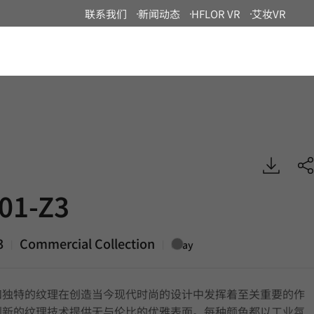
联系我们
新闻动态
HFLOR VR
艾妆VR
China
 Commercial, EXTERIOR
01-Z3
3
Commercial Collection
|
|
Gray
和独特的纹理在创造当今现代时尚的设计中发挥着至关重要的作
创新的纹理技术提供无与伦比的优雅表面。每种颜色都以工业氛