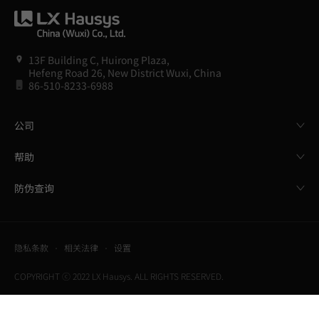
13F Building C, Huirong Plaza,
Hefeng Road 26, New District Wuxi, China
86-510-8233-6988
公司
帮助
防伪查询
隐私条款
相关法律
设置
COPYRIGHT ⓒ 2022 LX Hausys. ALL RIGHTS RESERVED.