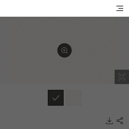
WAR24U7E, G Texture, DECO