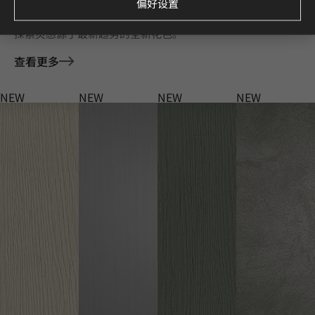
Deco Film 家具膜 全新花色
偏好设置
探索灵感源于最新趋势的全新花色。
查看更多
NEW
NEW
NEW
NEW