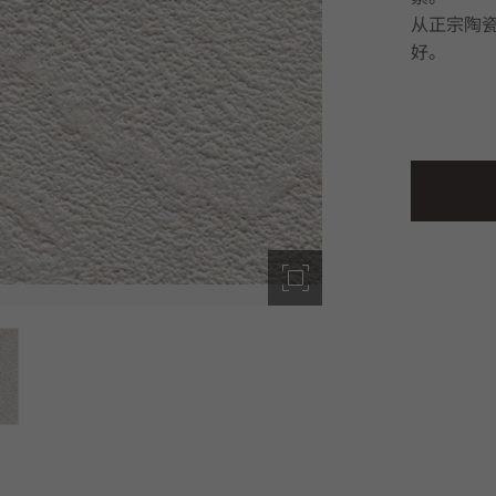
从正宗陶
好。