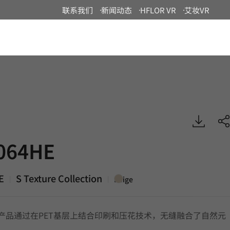
联系我们
新闻动态
HFLOR VR
艾妆VR
China
 S Texture, DECO
064HE
E
S Texture Collection
|
|
Beige
ture产品通过在PET基层上结合印刷和压花技术，无缝融合了自然元