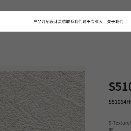
产品介绍
设计灵感
联系我们
对于专业人士
关于我们
S51064HE,
S51
S51064H
S-Tex
素。