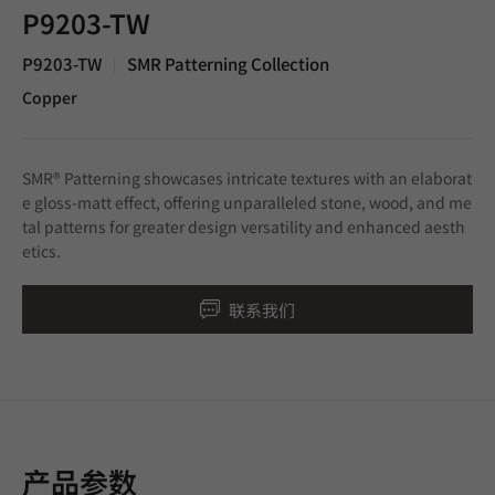
P9203-TW
P9203-TW
SMR Patterning Collection
|
Copper
SMR® Patterning showcases intricate textures with an elaborat
e gloss-matt effect, offering unparalleled stone, wood, and me
tal patterns for greater design versatility and enhanced aesth
etics.
联系我们
产品参数