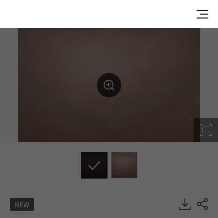
NEW
P9203-TW, SMR Patterning, DECO