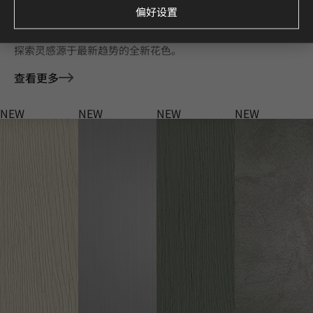
偏好设置
Deco Film 家具膜 全新花色
探索灵感源于最新趋势的全新花色。
查看更多
NEW
NEW
NEW
NEW