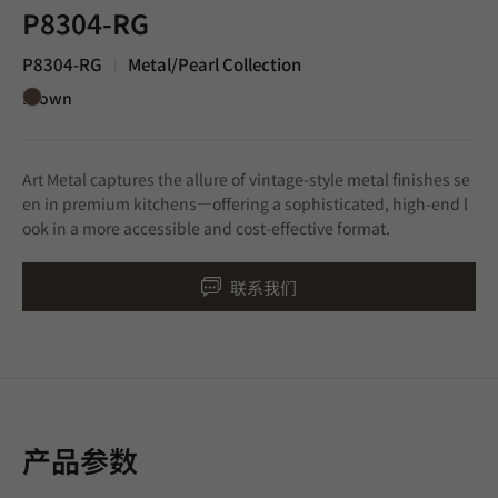
P8304-RG
P8304-RG
Metal/Pearl Collection
|
Brown
Art Metal captures the allure of vintage-style metal finishes se
en in premium kitchens—offering a sophisticated, high-end l
ook in a more accessible and cost-effective format.
联系我们
产品参数