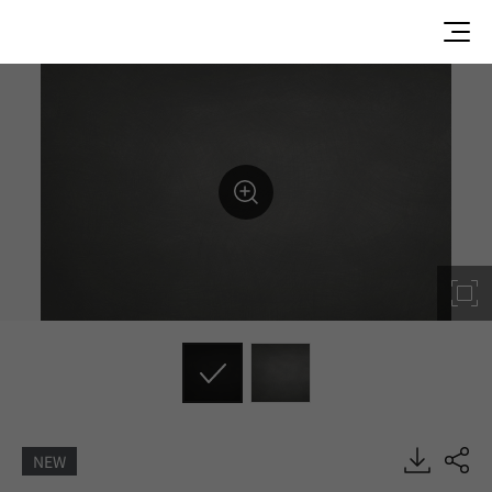
NEW
P8304-RG, Metal/Pearl, DECO