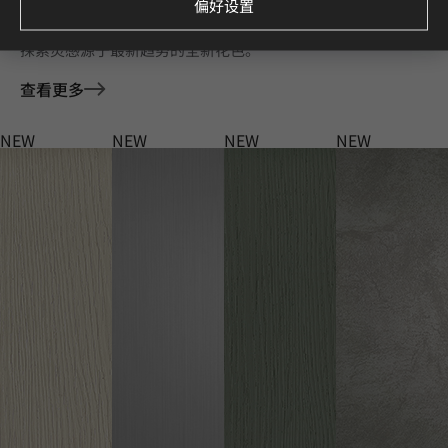
Deco Film 家具膜 全新花色
偏好设置
探索灵感源于最新趋势的全新花色。
查看更多
NEW
NEW
NEW
NEW