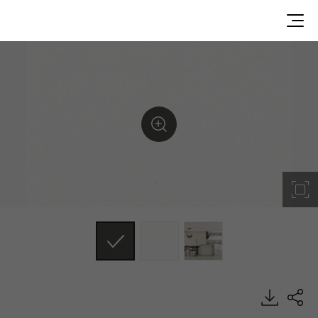
LS201RG, Metal/Pearl, DECO