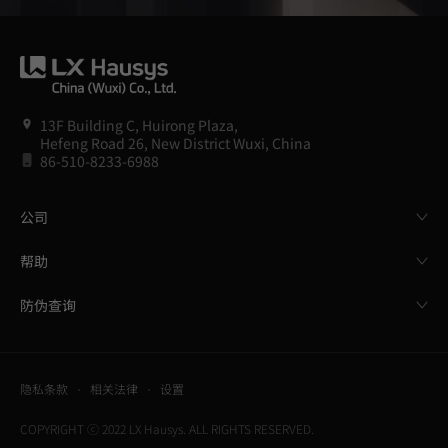
13F Building C, Huirong Plaza,
Hefeng Road 26, New District Wuxi, China
86-510-8233-6988
公司
帮助
防伪查询
隐私条款
相关法律
设置
COPYRIGHT ⓒ 2022 LX Hausys. ALL RIGHTS RESERVED.