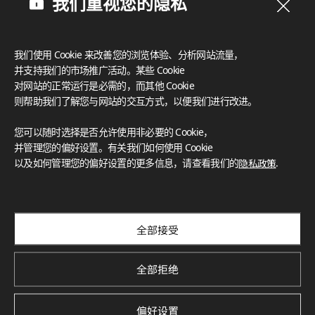
我们重视您的隐私
我们使用 Cookie 来改善您的浏览体验、分析网站流量，
并支持我们的市场推广活动。某些 Cookie
对网站的正常运行是必需的，而其他 Cookie
则帮助我们了解您与网站的交互方式，以便我们进行改进。
您可以随时选择是否允许使用非必要的 Cookie，
并管理您的偏好设置。有关我们如何使用 Cookie
以及如何管理您的偏好设置的更多信息，请查看我们的
隐私政策
.
订阅我们的新闻通讯
探索创新项目、独特色彩与最新新闻和趋势
Subscribe
全部接受
全部拒绝
Deco Film 家具膜 全新花色
偏好设置