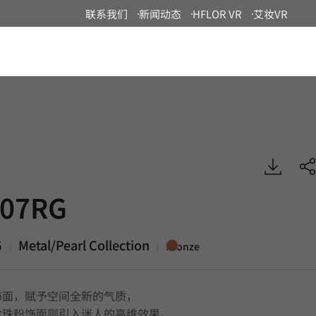
联系我们
新闻动态
HFLOR VR
艾妆VR
China
Metal/Pearl, DECO
07RG
G
Metal/Pearl Collection
|
|
Bronze
饰面，赋予空间全新的气质，
珍珠粉饰面则引入迷人的高维效果。