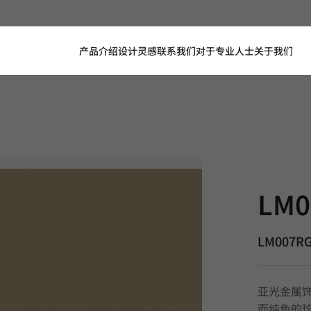
产品介绍
设计灵感
联系我们
对于专业人士
关于我们
LM007RG, 
LM0
LM007R
亚光金属
而纯色的