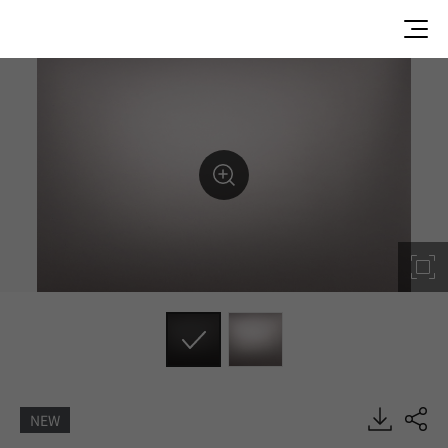
NEW
LM002-RG, Metal/Pearl, DECO