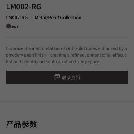
LM002-RG
LM002-RG
Metal/Pearl Collection
|
Brown
Embrace the matt metal trend with solid tones enhanced by a
powdery pearl finish—creating a refined, dimensional effect t
hat adds depth and sophistication to any space.
联系我们
产品参数