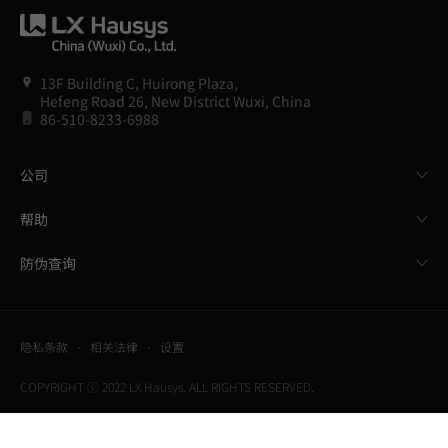
13F Building C, Huirong Plaza,
Hefeng Road 26, New District Wuxi, China
86-510-8233-6988
公司
帮助
防伪查询
隐私条款
相关法律
设置
COPYRIGHT ⓒ 2022 LX Hausys. ALL RIGHTS RESERVED.