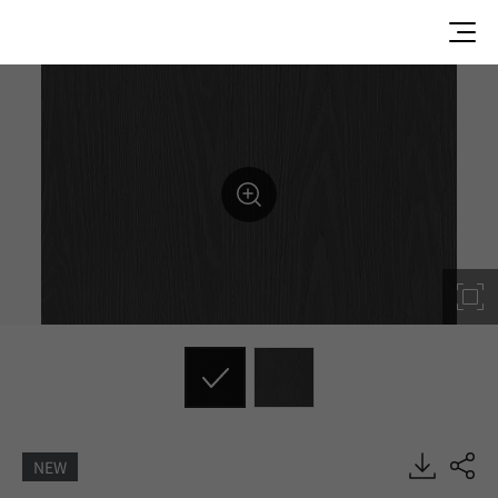
NEW
L0904-J3, Painted Wood, DECO