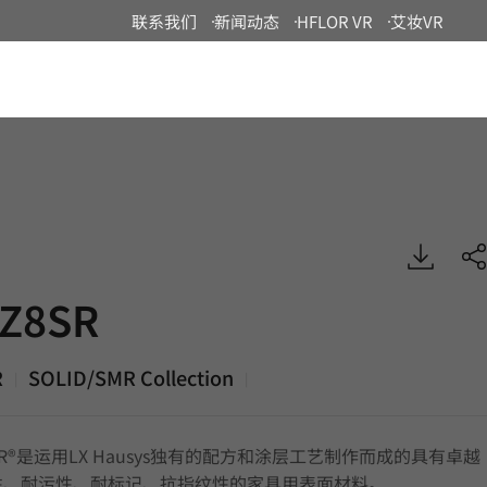
联系我们
新闻动态
HFLOR VR
艾妆VR
China
 SOLID/SMR, DECO
Z8SR
R
SOLID/SMR Collection
|
|
SMR®是运用LX Hausys独有的配方和涂层工艺制作而成的具有卓越
性、耐污性、耐标记、抗指纹性的家具用表面材料。