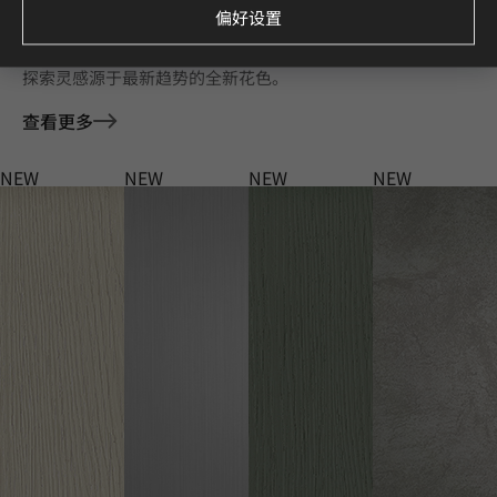
偏好设置
Deco Film 家具膜 全新花色
探索灵感源于最新趋势的全新花色。
查看更多
NEW
NEW
NEW
NEW