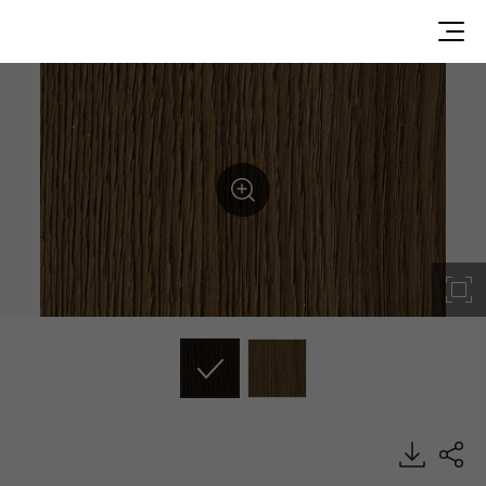
GM402V1D, S Texture, DECO