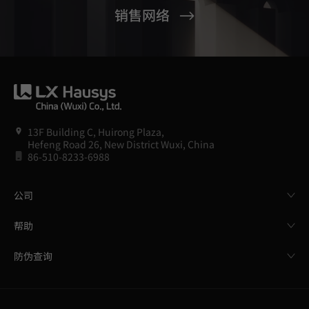
销售网络
13F Building C, Huirong Plaza,
Hefeng Road 26, New District Wuxi, China
86-510-8233-6988
公司
帮助
防伪查询