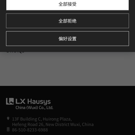
全部接受
全部拒绝
偏好设置
G4704Q5
13F Building C, Huirong Plaza,
Hefeng Road 26, New District Wuxi, China
86-510-8233-6988