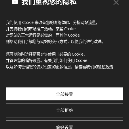
我们重视您的隐私
我们使用 Cookie 来改善您的浏览体验、分析网站流量，
并支持我们的市场推广活动。某些 Cookie
对网站的正常运行是必需的，而其他 Cookie
则帮助我们了解您与网站的交互方式，以便我们进行改进。
您可以随时选择是否允许使用非必要的 Cookie，
并管理您的偏好设置。有关我们如何使用 Cookie
以及如何管理您的偏好设置的更多信息，请查看我们的
隐私政策
.
订阅我们的新闻通讯
探索创新项目、独特色彩与最新新闻和趋势
Subscribe
全部接受
全部拒绝
Deco Film 家具膜 全新花色
偏好设置