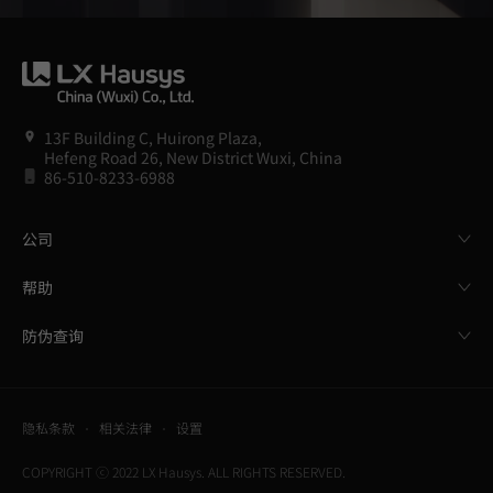
13F Building C, Huirong Plaza,
Hefeng Road 26, New District Wuxi, China
86-510-8233-6988
公司
帮助
防伪查询
隐私条款
相关法律
设置
COPYRIGHT ⓒ 2022 LX Hausys. ALL RIGHTS RESERVED.