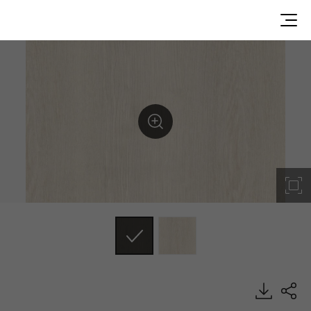
AL9029NM, Misty, DECO