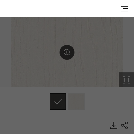
L12B42NP, Painted Wood, DECO