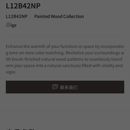
L12B42NP
L12B42NP
Painted Wood Collection
|
Beige
Enhance the warmth of your furniture or space by incorporatin
g tone-on-tone color matching. Revitalize your surroundings w
ith brush-finished natural wood patterns to seamlessly transf
orm your space into a natural sanctuary filled with vitality and
vigor.
联系我们