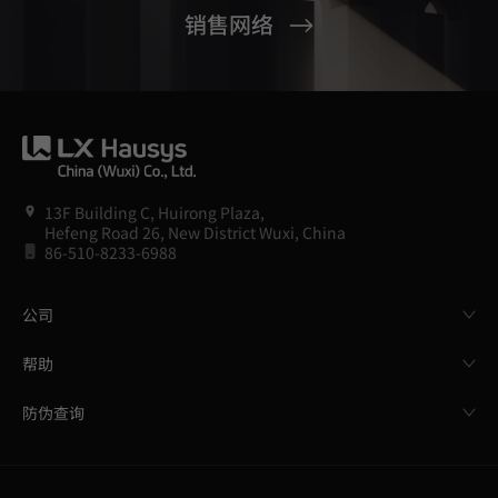
销售网络
13F Building C, Huirong Plaza,
Hefeng Road 26, New District Wuxi, China
86-510-8233-6988
公司
帮助
防伪查询