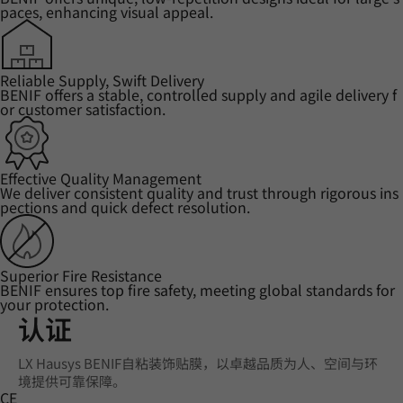
paces, enhancing visual appeal.
Reliable Supply, Swift Delivery
BENIF offers a stable, controlled supply and agile delivery f
or customer satisfaction.
Effective Quality Management
We deliver consistent quality and trust through rigorous ins
pections and quick defect resolution.
Superior Fire Resistance
BENIF ensures top fire safety, meeting global standards for
your protection.
认证
LX Hausys BENIF自粘装饰贴膜，以卓越品质为人、空间与环
境提供可靠保障。
CE