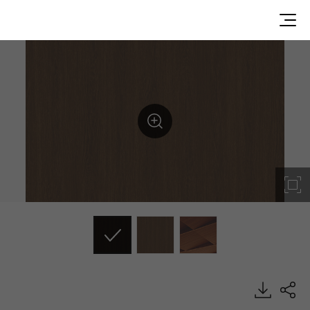
WR006, Texture Wood, BENIF