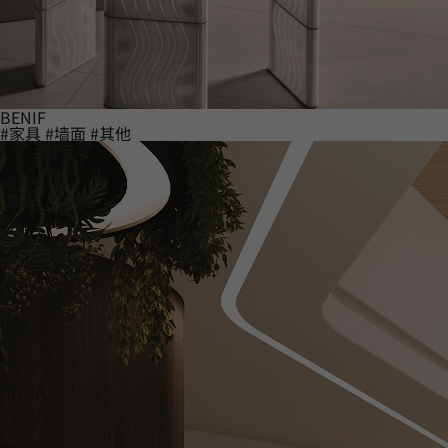
BENIF
#家具
#墙面
#其他