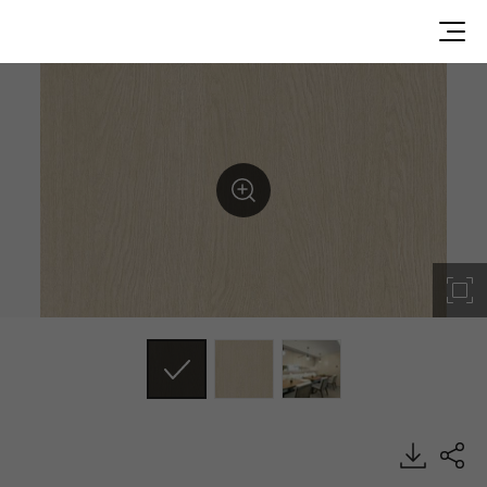
WP060, Premium Wood, BENIF