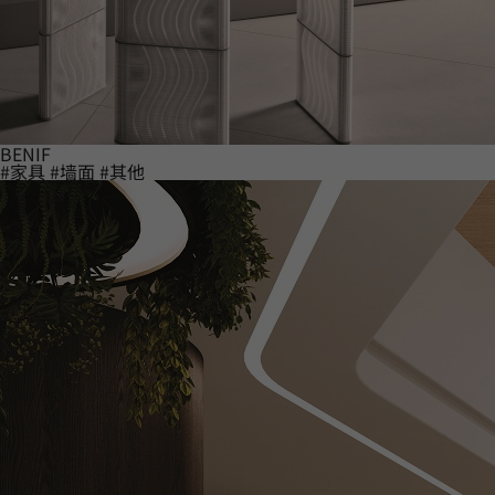
BENIF
#家具
#墙面
#其他