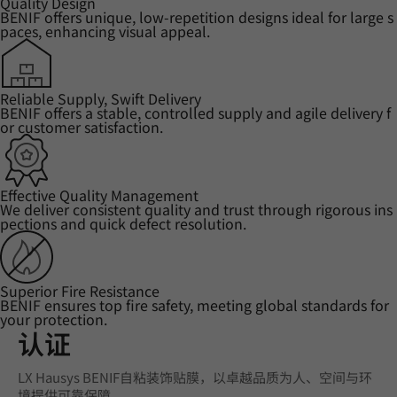
Quality Design
BENIF offers unique, low-repetition designs ideal for large s
paces, enhancing visual appeal.
Reliable Supply, Swift Delivery
BENIF offers a stable, controlled supply and agile delivery f
or customer satisfaction.
Effective Quality Management
We deliver consistent quality and trust through rigorous ins
pections and quick defect resolution.
Superior Fire Resistance
BENIF ensures top fire safety, meeting global standards for
your protection.
认证
LX Hausys BENIF自粘装饰贴膜，以卓越品质为人、空间与环
境提供可靠保障。