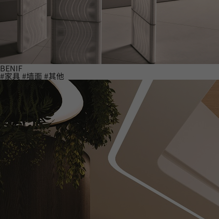
BENIF
#家具
#墙面
#其他