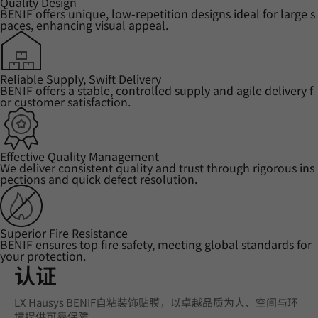
Quality Design
BENIF offers unique, low-repetition designs ideal for large s
paces, enhancing visual appeal.
Reliable Supply, Swift Delivery
BENIF offers a stable, controlled supply and agile delivery f
or customer satisfaction.
Effective Quality Management
We deliver consistent quality and trust through rigorous ins
pections and quick defect resolution.
Superior Fire Resistance
BENIF ensures top fire safety, meeting global standards for
your protection.
认证
LX Hausys BENIF自粘装饰贴膜，以卓越品质为人、空间与环
境提供可靠保障。