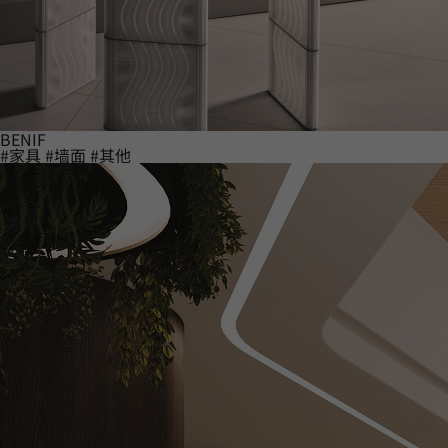
BENIF
#家具
#墙面
#其他