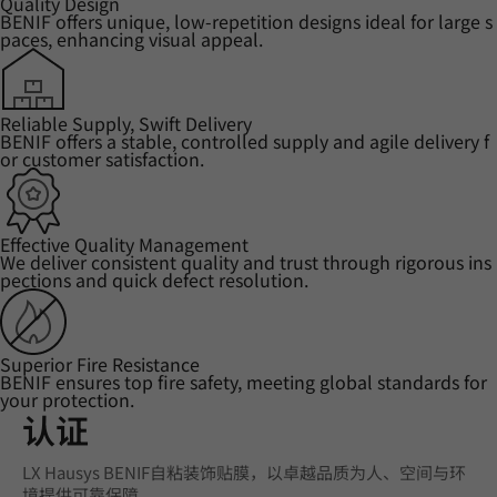
Quality Design
BENIF offers unique, low-repetition designs ideal for large s
paces, enhancing visual appeal.
Reliable Supply, Swift Delivery
BENIF offers a stable, controlled supply and agile delivery f
or customer satisfaction.
Effective Quality Management
We deliver consistent quality and trust through rigorous ins
pections and quick defect resolution.
Superior Fire Resistance
BENIF ensures top fire safety, meeting global standards for
your protection.
认证
LX Hausys BENIF自粘装饰贴膜，以卓越品质为人、空间与环
境提供可靠保障。