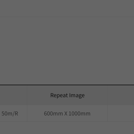
Repeat Image
) 50m/R
600mm X 1000mm