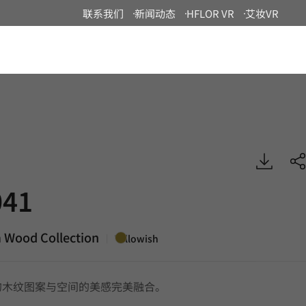
联系我们
新闻动态
HFLOR VR
艾妆VR
China
remium Wood, BENIF
41
 Wood Collection
|
Yellowish
的木纹图案与空间的美感完美融合。