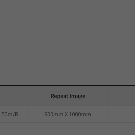
Repeat Image
) 50m/R
600mm X 1000mm