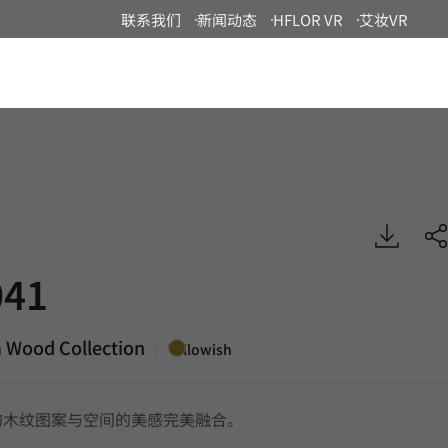
联系我们
新闻动态
HFLOR VR
艾妆VR
China
remium Wood, BENIF
41
 Wood Collection
|
Yellowish
的木纹图案与空间的美感完美融合。