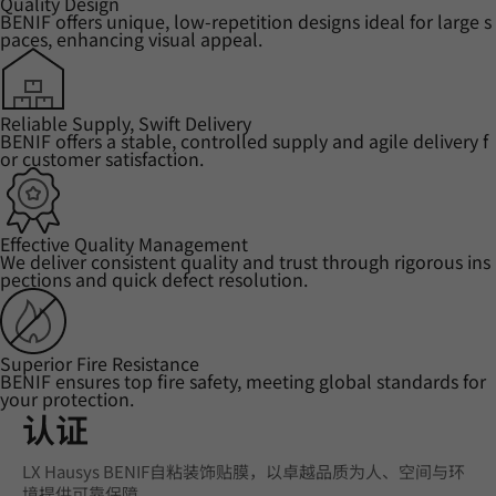
Quality Design
BENIF offers unique, low-repetition designs ideal for large s
paces, enhancing visual appeal.
Reliable Supply, Swift Delivery
BENIF offers a stable, controlled supply and agile delivery f
or customer satisfaction.
Effective Quality Management
We deliver consistent quality and trust through rigorous ins
pections and quick defect resolution.
Superior Fire Resistance
BENIF ensures top fire safety, meeting global standards for
your protection.
认证
LX Hausys BENIF自粘装饰贴膜，以卓越品质为人、空间与环
境提供可靠保障。