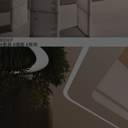
BENIF
#家具
#墙面
#其他