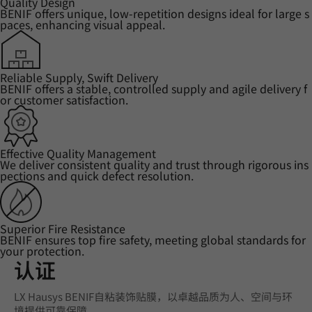
Quality Design
BENIF offers unique, low-repetition designs ideal for large s
paces, enhancing visual appeal.
Reliable Supply, Swift Delivery
BENIF offers a stable, controlled supply and agile delivery f
or customer satisfaction.
Effective Quality Management
We deliver consistent quality and trust through rigorous ins
pections and quick defect resolution.
Superior Fire Resistance
BENIF ensures top fire safety, meeting global standards for
your protection.
认证
LX Hausys BENIF自粘装饰贴膜，以卓越品质为人、空间与环
境提供可靠保障。