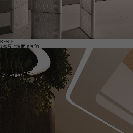
BENIF
#家具
#墙面
#其他