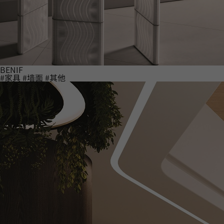
BENIF
#家具
#墙面
#其他