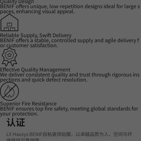
Quality Design
BENIF offers unique, low-repetition designs ideal for large s
paces, enhancing visual appeal.
Reliable Supply, Swift Delivery
BENIF offers a stable, controlled supply and agile delivery f
or customer satisfaction.
Effective Quality Management
We deliver consistent quality and trust through rigorous ins
pections and quick defect resolution.
Superior Fire Resistance
BENIF ensures top fire safety, meeting global standards for
your protection.
认证
LX Hausys BENIF自粘装饰贴膜，以卓越品质为人、空间与环
境提供可靠保障。