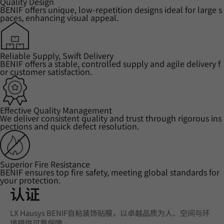
Quality Design
BENIF offers unique, low-repetition designs ideal for large s
paces, enhancing visual appeal.
Reliable Supply, Swift Delivery
BENIF offers a stable, controlled supply and agile delivery f
or customer satisfaction.
Effective Quality Management
We deliver consistent quality and trust through rigorous ins
pections and quick defect resolution.
Superior Fire Resistance
BENIF ensures top fire safety, meeting global standards for
your protection.
认证
LX Hausys BENIF自粘装饰贴膜，以卓越品质为人、空间与环
境提供可靠保障。