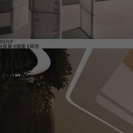
BENIF
#家具
#墙面
#其他