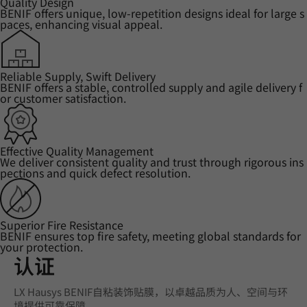
Quality Design
BENIF offers unique, low-repetition designs ideal for large s
paces, enhancing visual appeal.
Reliable Supply, Swift Delivery
BENIF offers a stable, controlled supply and agile delivery f
or customer satisfaction.
Effective Quality Management
We deliver consistent quality and trust through rigorous ins
pections and quick defect resolution.
Superior Fire Resistance
BENIF ensures top fire safety, meeting global standards for
your protection.
认证
LX Hausys BENIF自粘装饰贴膜，以卓越品质为人、空间与环
境提供可靠保障。