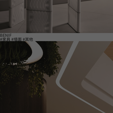
BENIF
#家具
#墙面
#其他