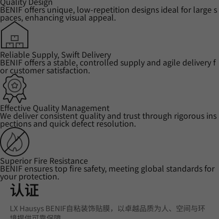
Quality Design
BENIF offers unique, low-repetition designs ideal for large s
paces, enhancing visual appeal.
Reliable Supply, Swift Delivery
BENIF offers a stable, controlled supply and agile delivery f
or customer satisfaction.
Effective Quality Management
We deliver consistent quality and trust through rigorous ins
pections and quick defect resolution.
Superior Fire Resistance
BENIF ensures top fire safety, meeting global standards for
your protection.
认证
LX Hausys BENIF自粘装饰贴膜，以卓越品质为人、空间与环
境提供可靠保障。