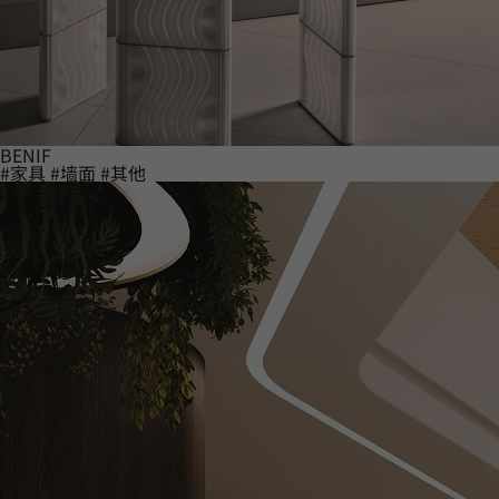
BENIF
#家具
#墙面
#其他