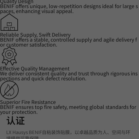
Quality Design
BENIF offers unique, low-repetition designs ideal for large s
paces, enhancing visual appeal.
Reliable Supply, Swift Delivery
BENIF offers a stable, controlled supply and agile delivery f
or customer satisfaction.
Effective Quality Management
We deliver consistent quality and trust through rigorous ins
pections and quick defect resolution.
Superior Fire Resistance
BENIF ensures top fire safety, meeting global standards for
your protection.
认证
LX Hausys BENIF自粘装饰贴膜，以卓越品质为人、空间与环
境提供可靠保障。