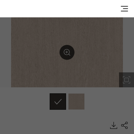
WH022, Big Wood, BENIF