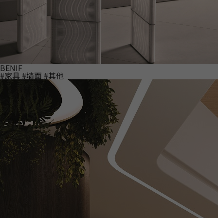
BENIF
#家具
#墙面
#其他