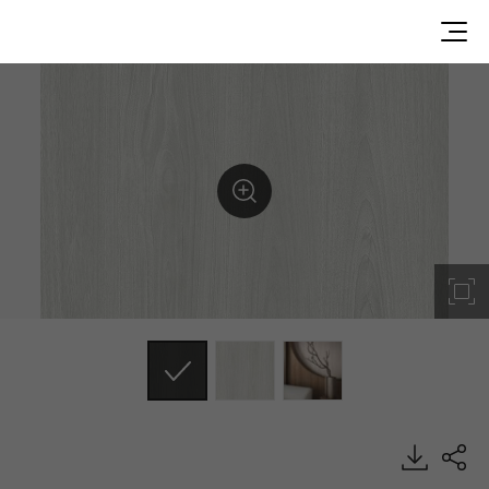
WH005, Big Wood, BENIF