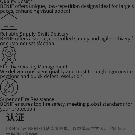
Quality Design
BENIF offers unique, low-repetition designs ideal for large s
paces, enhancing visual appeal.
Reliable Supply, Swift Delivery
BENIF offers a stable, controlled supply and agile delivery f
or customer satisfaction.
Effective Quality Management
We deliver consistent quality and trust through rigorous ins
pections and quick defect resolution.
Superior Fire Resistance
BENIF ensures top fire safety, meeting global standards for
your protection.
认证
LX Hausys BENIF自粘装饰贴膜，以卓越品质为人、空间与环
境提供可靠保障。