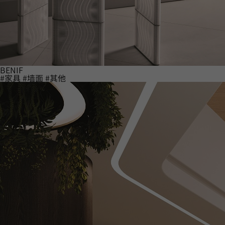
BENIF
#家具
#墙面
#其他