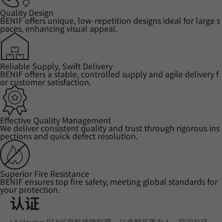
Quality Design
BENIF offers unique, low-repetition designs ideal for large s
paces, enhancing visual appeal.
Reliable Supply, Swift Delivery
BENIF offers a stable, controlled supply and agile delivery f
or customer satisfaction.
Effective Quality Management
We deliver consistent quality and trust through rigorous ins
pections and quick defect resolution.
Superior Fire Resistance
BENIF ensures top fire safety, meeting global standards for
your protection.
认证
LX Hausys BENIF自粘装饰贴膜，以卓越品质为人、空间与环