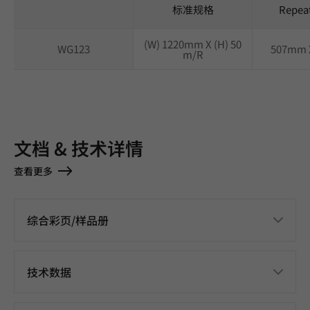
标准规格
Repea
(W) 1220mm X (H) 50
WG123
507mm 
m/R
文档 & 技术详情
查看更多
综合彩页/样品册
技术数据