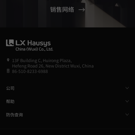
销售网络
13F Building C, Huirong Plaza,
Hefeng Road 26, New District Wuxi, China
86-510-8233-6988
公司
帮助
防伪查询