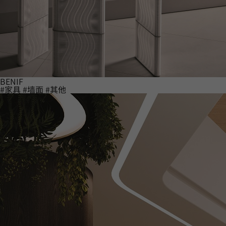
BENIF
#家具
#墙面
#其他