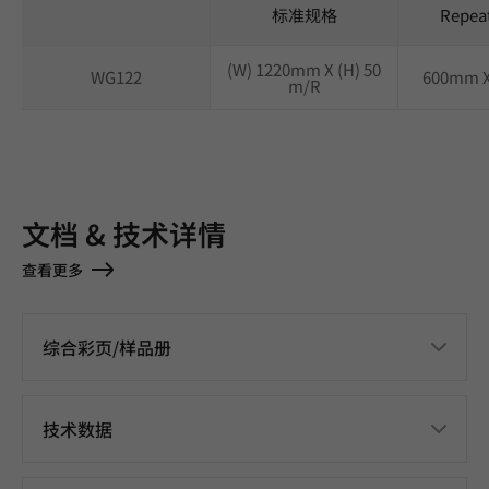
标准规格
Repea
(W) 1220mm X (H) 50
WG122
600mm 
m/R
文档 & 技术详情
查看更多
综合彩页/样品册
技术数据