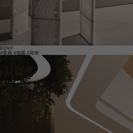
BENIF
#家具
#墙面
#其他