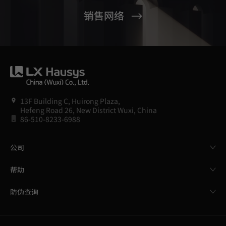
销售网络
13F Building C, Huirong Plaza,
Hefeng Road 26, New District Wuxi, China
86-510-8233-6988
公司
帮助
防伪查询