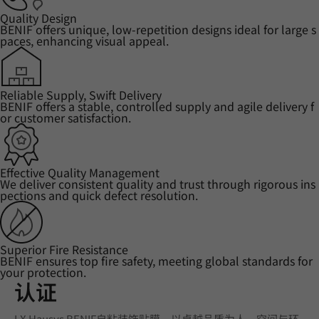
Quality Design
BENIF offers unique, low-repetition designs ideal for large s
paces, enhancing visual appeal.
Reliable Supply, Swift Delivery
BENIF offers a stable, controlled supply and agile delivery f
or customer satisfaction.
Effective Quality Management
We deliver consistent quality and trust through rigorous ins
pections and quick defect resolution.
Superior Fire Resistance
BENIF ensures top fire safety, meeting global standards for
your protection.
认证
LX Hausys BENIF自粘装饰贴膜，以卓越品质为人、空间与环