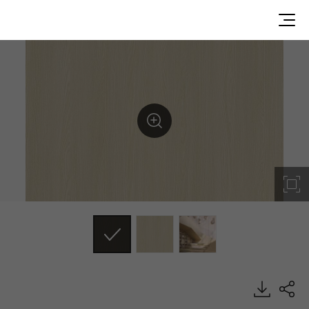
WG122, Wood, BENIF