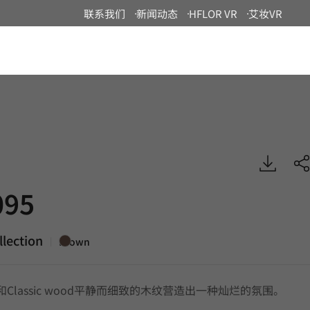
联系我们
新闻动态
HFLOR VR
艾妆VR
China
ood, BENIF
95
lection
|
Brown
od和Classic wood平静而细致的木纹营造出一种灿烂的氛围。