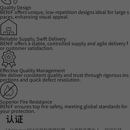
Quality Design
BENIF offers unique, low-repetition designs ideal for large s
paces, enhancing visual appeal.
Reliable Supply, Swift Delivery
BENIF offers a stable, controlled supply and agile delivery f
or customer satisfaction.
Effective Quality Management
We deliver consistent quality and trust through rigorous ins
pections and quick defect resolution.
Superior Fire Resistance
BENIF ensures top fire safety, meeting global standards for
your protection.
认证
LX Hausys BENIF自粘装饰贴膜，以卓越品质为人、空间与环