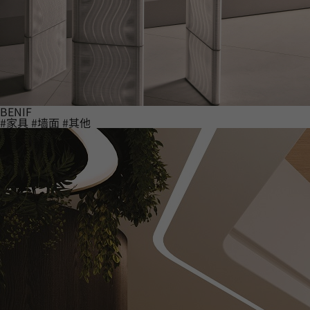
BENIF
#家具
#墙面
#其他