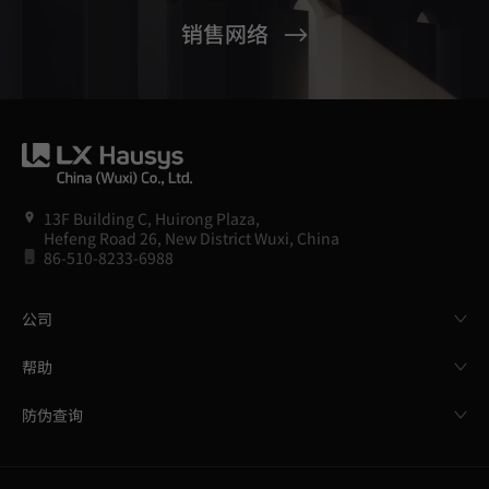
销售网络
13F Building C, Huirong Plaza,
Hefeng Road 26, New District Wuxi, China
86-510-8233-6988
公司
帮助
防伪查询