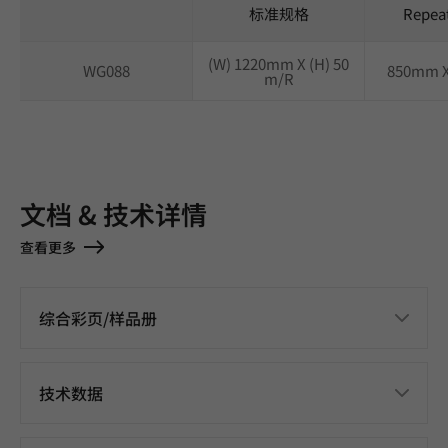
标准规格
Repea
(W) 1220mm X (H) 50
WG088
850mm 
m/R
文档 & 技术详情
查看更多
综合彩页/样品册
技术数据