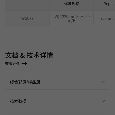
标准规格
Repea
(W) 1220mm X (H) 50
WG077
750mm 
m/R
文档 & 技术详情
查看更多
综合彩页/样品册
技术数据