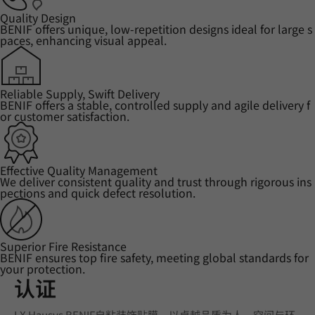
Quality Design
BENIF offers unique, low-repetition designs ideal for large s
paces, enhancing visual appeal.
Reliable Supply, Swift Delivery
BENIF offers a stable, controlled supply and agile delivery f
or customer satisfaction.
Effective Quality Management
We deliver consistent quality and trust through rigorous ins
pections and quick defect resolution.
Superior Fire Resistance
BENIF ensures top fire safety, meeting global standards for
your protection.
认证
LX Hausys BENIF自粘装饰贴膜，以卓越品质为人、空间与环