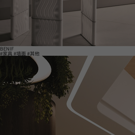
BENIF
#家具
#墙面
#其他