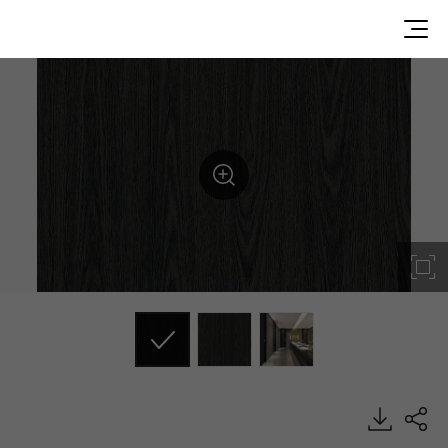
WG077, Wood, BENIF