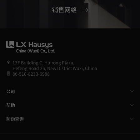
销售网络
13F Building C, Huirong Plaza,
Hefeng Road 26, New District Wuxi, China
86-510-8233-6988
公司
帮助
防伪查询