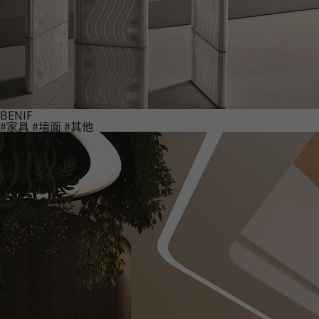
BENIF
#家具
#墙面
#其他