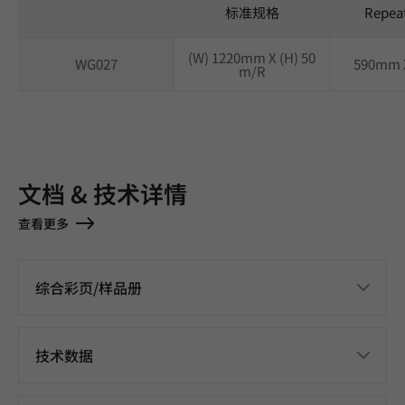
标准规格
Repea
(W) 1220mm X (H) 50
WG027
590mm 
m/R
文档 & 技术详情
查看更多
综合彩页/样品册
技术数据