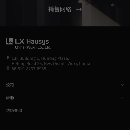
销售网络
13F Building C, Huirong Plaza,
Hefeng Road 26, New District Wuxi, China
86-510-8233-6988
公司
帮助
防伪查询