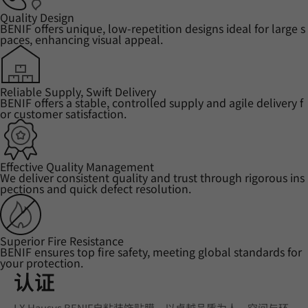
Quality Design
BENIF offers unique, low-repetition designs ideal for large s
paces, enhancing visual appeal.
Reliable Supply, Swift Delivery
BENIF offers a stable, controlled supply and agile delivery f
or customer satisfaction.
Effective Quality Management
We deliver consistent quality and trust through rigorous ins
pections and quick defect resolution.
Superior Fire Resistance
BENIF ensures top fire safety, meeting global standards for
your protection.
认证
LX Hausys BENIF自粘装饰贴膜，以卓越品质为人、空间与环