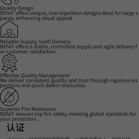
Quality Design
BENIF offers unique, low-repetition designs ideal for large s
paces, enhancing visual appeal.
Reliable Supply, Swift Delivery
BENIF offers a stable, controlled supply and agile delivery f
or customer satisfaction.
Effective Quality Management
We deliver consistent quality and trust through rigorous ins
pections and quick defect resolution.
Superior Fire Resistance
BENIF ensures top fire safety, meeting global standards for
your protection.
认证
LX Hausys BENIF自粘装饰贴膜，以卓越品质为人、空间与环