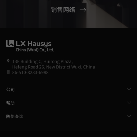
销售网络
13F Building C, Huirong Plaza,
Hefeng Road 26, New District Wuxi, China
86-510-8233-6988
公司
帮助
防伪查询