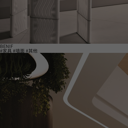
BENIF
#家具
#墙面
#其他