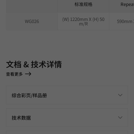
标准规格
Repea
(W) 1220mm X (H) 50
WG026
590mm 
m/R
文档 & 技术详情
查看更多
综合彩页/样品册
技术数据