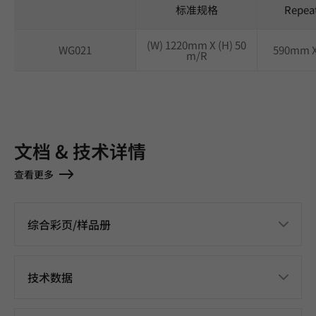
标准规格
Repea
(W) 1220mm X (H) 50
WG021
590mm 
m/R
文档 & 技术详情
查看更多
综合彩页/样品册
技术数据