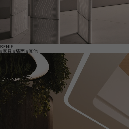
BENIF
#家具
#墙面
#其他