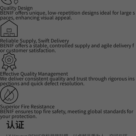
Quality Design
BENIF offers unique, low-repetition designs ideal for large s
paces, enhancing visual appeal.
Reliable Supply, Swift Delivery
BENIF offers a stable, controlled supply and agile delivery f
or customer satisfaction.
Effective Quality Management
We deliver consistent quality and trust through rigorous ins
pections and quick defect resolution.
Superior Fire Resistance
BENIF ensures top fire safety, meeting global standards for
your protection.
认证
LX Hausys BENIF自粘装饰贴膜，以卓越品质为人、空间与环