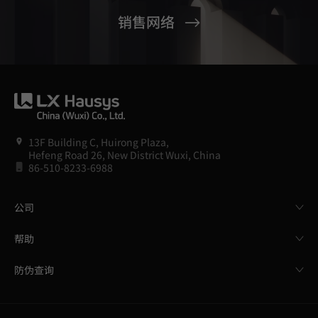
销售网络
13F Building C, Huirong Plaza,
Hefeng Road 26, New District Wuxi, China
86-510-8233-6988
公司
帮助
防伪查询