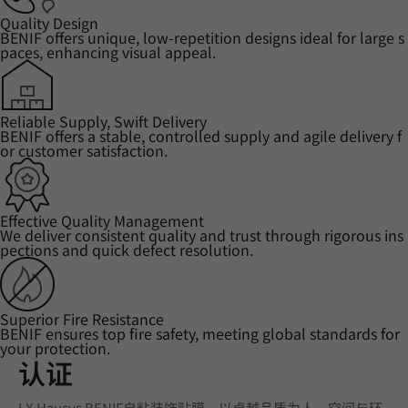
Quality Design
BENIF offers unique, low-repetition designs ideal for large s
paces, enhancing visual appeal.
Reliable Supply, Swift Delivery
BENIF offers a stable, controlled supply and agile delivery f
or customer satisfaction.
Effective Quality Management
We deliver consistent quality and trust through rigorous ins
pections and quick defect resolution.
Superior Fire Resistance
BENIF ensures top fire safety, meeting global standards for
your protection.
认证
LX Hausys BENIF自粘装饰贴膜，以卓越品质为人、空间与环