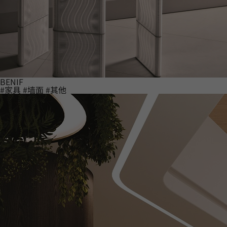
BENIF
#家具
#墙面
#其他