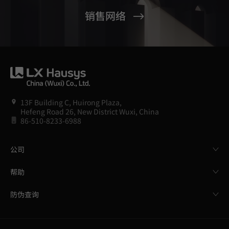
销售网络
13F Building C, Huirong Plaza,
Hefeng Road 26, New District Wuxi, China
86-510-8233-6988
公司
帮助
防伪查询