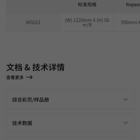
标准规格
Repea
(W) 1220mm X (H) 50
WG021
590mm 
m/R
文档 & 技术详情
查看更多
综合彩页/样品册
技术数据