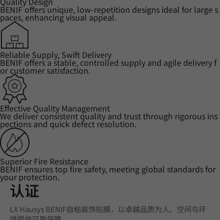
Quality Design
BENIF offers unique, low-repetition designs ideal for large s
paces, enhancing visual appeal.
Reliable Supply, Swift Delivery
BENIF offers a stable, controlled supply and agile delivery f
or customer satisfaction.
Effective Quality Management
We deliver consistent quality and trust through rigorous ins
pections and quick defect resolution.
Superior Fire Resistance
BENIF ensures top fire safety, meeting global standards for
your protection.
认证
LX Hausys BENIF自粘装饰贴膜，以卓越品质为人、空间与环
境提供可靠保障。