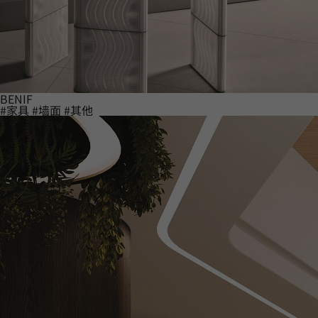
BENIF
#家具
#墙面
#其他