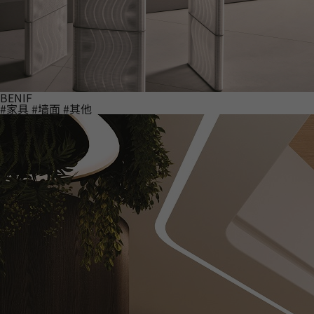
BENIF
#家具
#墙面
#其他