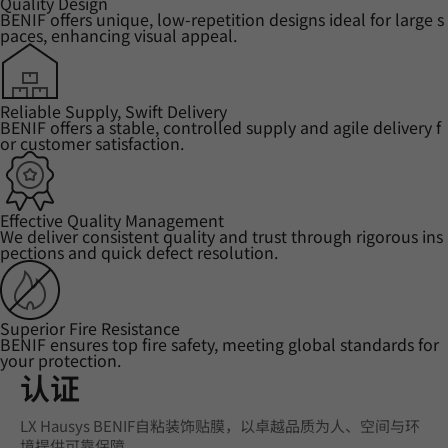
Quality Design
BENIF offers unique, low-repetition designs ideal for large s
paces, enhancing visual appeal.
Reliable Supply, Swift Delivery
BENIF offers a stable, controlled supply and agile delivery f
or customer satisfaction.
Effective Quality Management
We deliver consistent quality and trust through rigorous ins
pections and quick defect resolution.
Superior Fire Resistance
BENIF ensures top fire safety, meeting global standards for
your protection.
认证
LX Hausys BENIF自粘装饰贴膜，以卓越品质为人、空间与环
境提供可靠保障。