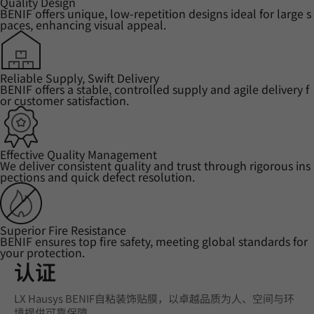
Quality Design
BENIF offers unique, low-repetition designs ideal for large s
paces, enhancing visual appeal.
Reliable Supply, Swift Delivery
BENIF offers a stable, controlled supply and agile delivery f
or customer satisfaction.
Effective Quality Management
We deliver consistent quality and trust through rigorous ins
pections and quick defect resolution.
Superior Fire Resistance
BENIF ensures top fire safety, meeting global standards for
your protection.
认证
LX Hausys BENIF自粘装饰贴膜，以卓越品质为人、空间与环
境提供可靠保障。