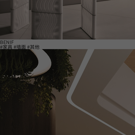
BENIF
#家具
#墙面
#其他