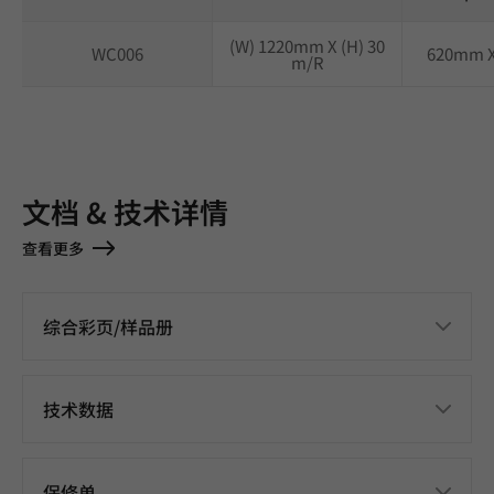
(W) 1220mm X (H) 30
WC006
620mm 
m/R
文档 & 技术详情
查看更多
综合彩页/样品册
技术数据
保修单