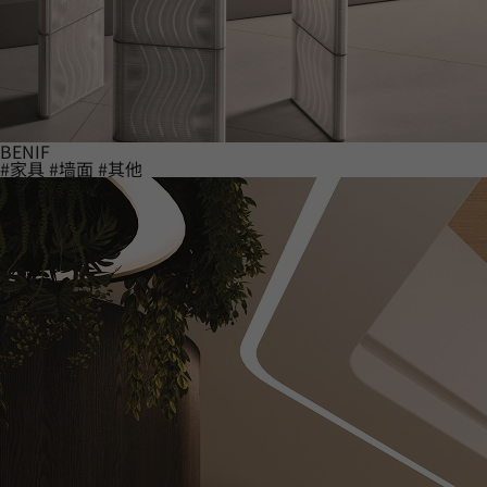
BENIF
#家具
#墙面
#其他