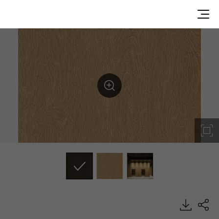
WC005, Classic Wood, BENIF