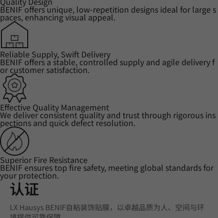
Quality Design
BENIF offers unique, low-repetition designs ideal for large s
paces, enhancing visual appeal.
Reliable Supply, Swift Delivery
BENIF offers a stable, controlled supply and agile delivery f
or customer satisfaction.
Effective Quality Management
We deliver consistent quality and trust through rigorous ins
pections and quick defect resolution.
Superior Fire Resistance
BENIF ensures top fire safety, meeting global standards for
your protection.
认证
LX Hausys BENIF自粘装饰贴膜，以卓越品质为人、空间与环
境提供可靠保障。