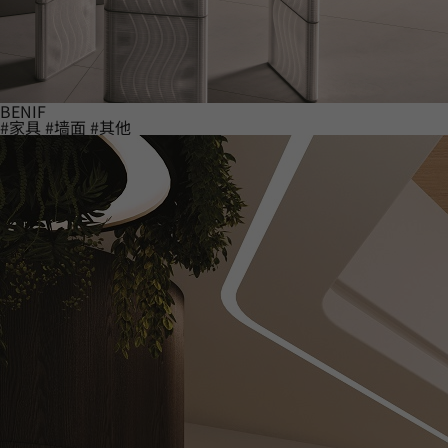
BENIF
#家具
#墙面
#其他