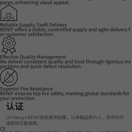
paces, enhancing visual appeal.
Reliable Supply, Swift Delivery
BENIF offers a stable, controlled supply and agile delivery f
or customer satisfaction.
Effective Quality Management
We deliver consistent quality and trust through rigorous ins
pections and quick defect resolution.
Superior Fire Resistance
BENIF ensures top fire safety, meeting global standards for
your protection.
认证
LX Hausys BENIF自粘装饰贴膜，以卓越品质为人、空间与环
境提供可靠保障。
CE