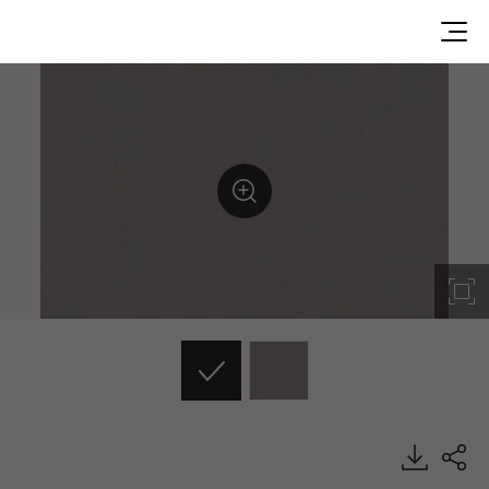
VS042, Stucco, BENIF