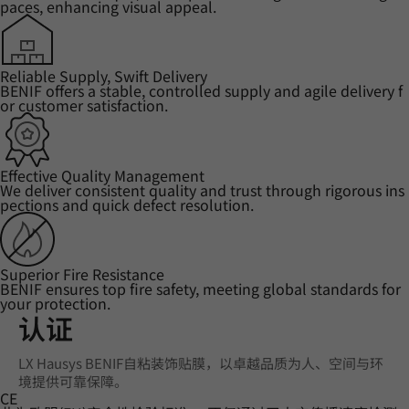
paces, enhancing visual appeal.
Reliable Supply, Swift Delivery
BENIF offers a stable, controlled supply and agile delivery f
or customer satisfaction.
Effective Quality Management
We deliver consistent quality and trust through rigorous ins
pections and quick defect resolution.
Superior Fire Resistance
BENIF ensures top fire safety, meeting global standards for
your protection.
认证
LX Hausys BENIF自粘装饰贴膜，以卓越品质为人、空间与环
境提供可靠保障。
CE